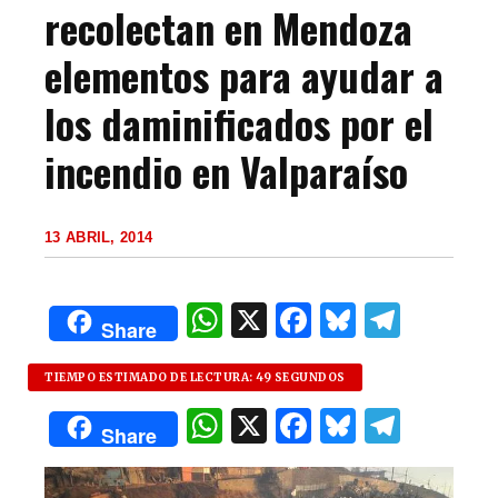
recolectan en Mendoza
elementos para ayudar a
los daminificados por el
incendio en Valparaíso
13 ABRIL, 2014
W
X
F
B
T
Share
h
a
lu
el
at
c
es
e
TIEMPO ESTIMADO DE LECTURA: 49 SEGUNDOS
W
X
F
B
T
s
e
k
g
Share
h
a
lu
el
A
b
y
ra
at
c
es
e