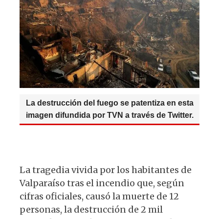
p
o
m
s
e
k
g
p
o
A
b
y
ra
k
p
o
m
p
o
k
La destrucción del fuego se patentiza en esta
imagen difundida por TVN a través de Twitter.
La tragedia vivida por los habitantes de
Valparaíso tras el incendio que, según
cifras oficiales, causó la muerte de 12
personas, la destrucción de 2 mil