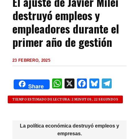
El ajuste de Javier Milei
destruyó empleos y
empleadores durante el
primer año de gestión
23 FEBRERO, 2025
W
X
F
B
T
Share
h
a
lu
el
at
c
es
e
TIEMPO ESTIMADO DE LECTURA: 2 MINUTOS, 22 SEGUNDOS
s
e
k
g
A
b
y
ra
La política económica destruyó empleos y
p
o
m
empresas.