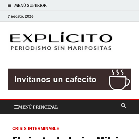
MENÚ SUPERIOR
7 agosto, 2026
EXP
Periodis
sin
mariposit
MENÚ PRINCIPAL
CRISIS INTERMINABLE