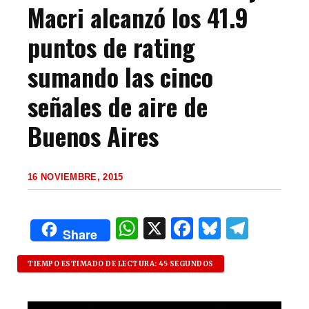
Macri alcanzó los 41.9
puntos de rating
sumando las cinco
señales de aire de
Buenos Aires
16 NOVIEMBRE, 2015
W
X
F
B
T
Share
h
a
lu
el
at
c
es
e
TIEMPO ESTIMADO DE LECTURA: 45 SEGUNDOS
s
e
k
g