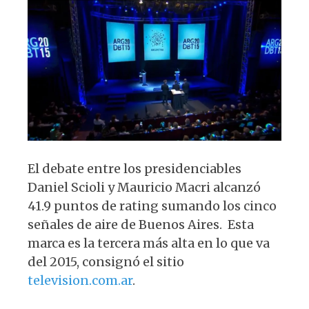
A
b
y
ra
p
o
m
p
o
k
El debate entre los presidenciables
Daniel Scioli y Mauricio Macri alcanzó
41.9 puntos de rating sumando los cinco
señales de aire de Buenos Aires. Esta
marca es la tercera más alta en lo que va
del 2015, consignó el sitio
television.com.ar
.