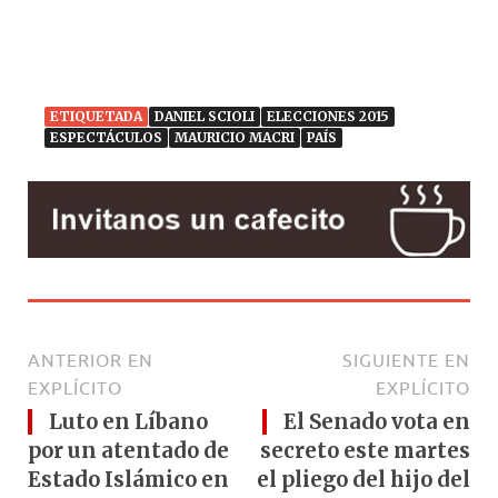
ETIQUETADA
DANIEL SCIOLI
ELECCIONES 2015
ESPECTÁCULOS
MAURICIO MACRI
PAÍS
ANTERIOR EN
SIGUIENTE EN
EXPLÍCITO
EXPLÍCITO
Luto en Líbano
El Senado vota en
por un atentado de
secreto este martes
Estado Islámico en
el pliego del hijo del