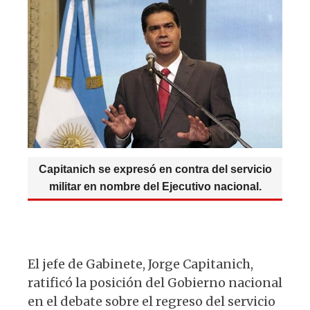
p
o
m
at
c
es
e
p
o
s
e
k
g
k
A
b
y
ra
p
o
m
p
o
k
Capitanich se expresó en contra del servicio
militar en nombre del Ejecutivo nacional.
El jefe de Gabinete, Jorge Capitanich,
ratificó la posición del Gobierno nacional
en el debate sobre el regreso del servicio