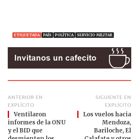
ETIQUETADA
PAÍS
POLÍTICA
SERVICIO MILITAR
ANTERIOR EN
SIGUIENTE EN
EXPLÍCITO
EXPLÍCITO
Ventilaron
Los vuelos hacia
informes de la ONU
Mendoza,
y el BID que
Bariloche, El
desmienten los
Calafate y otros