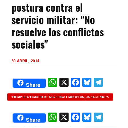
postura contra el
servicio militar: "No
resuelve los conflictos
sociales"
30 ABRIL, 2014
W
X
F
B
T
Share
h
a
lu
el
at
c
es
e
TIEMPO ESTIMADO DE LECTURA: 1 MINUTOS, 26 SEGUNDOS
s
e
k
g
W
X
F
B
T
A
b
y
ra
Share
h
a
lu
el