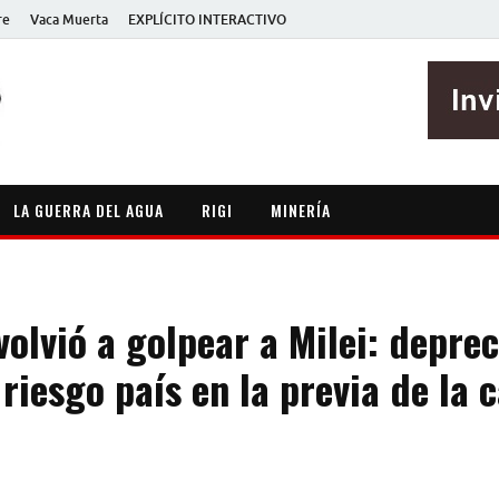
re
Vaca Muerta
EXPLÍCITO INTERACTIVO
EXPLÍCITO
Periodismo sin maripositas
LA GUERRA DEL AGUA
RIGI
MINERÍA
olvió a golpear a Milei: deprec
 riesgo país en la previa de la 