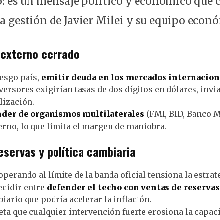
o: es un mensaje político y económico que 
la gestión de Javier Milei y su equipo econ
 externo cerrado
iesgo país,
emitir deuda en los mercados internacion
nversores exigirían tasas de dos dígitos en dólares, invi
lización.
der de organismos multilaterales
(FMI, BID, Banco M
erno, lo que limita el margen de maniobra.
eservas y política cambiaria
operando al límite de la banda oficial tensiona la estrat
ecidir entre
defender el techo con ventas de reservas
ario que podría acelerar la inflación.
ta que cualquier intervención fuerte erosiona la capaci