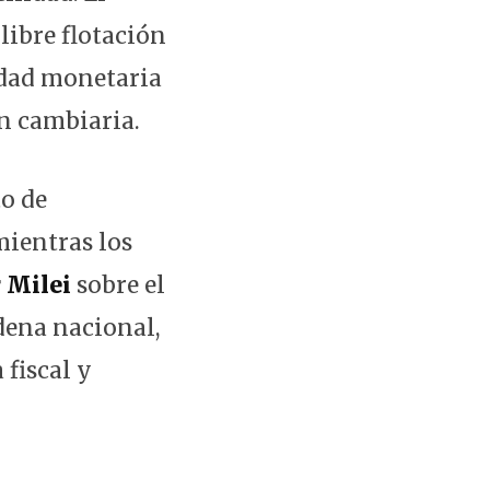
libre flotación
ridad monetaria
ón cambiaria.
to de
mientras los
r Milei
sobre el
adena nacional,
 fiscal y