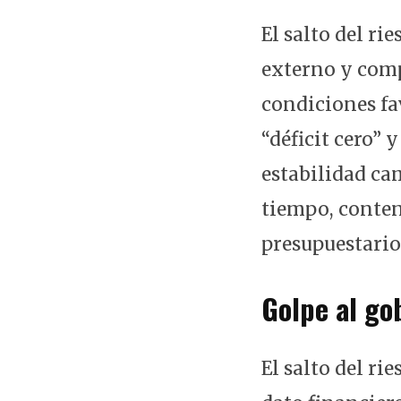
El salto del r
externo y comp
condiciones fav
“déficit cero” y
estabilidad ca
tiempo, contene
presupuestario
Golpe al go
El salto del ri