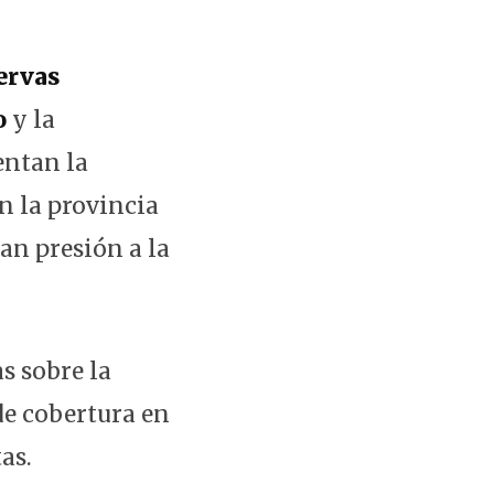
ervas
o
y la
entan la
en la provincia
an presión a la
as sobre la
de cobertura en
as.