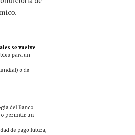
condiciona de
ómico.
ales se vuelve
ables para un
undial) o de
egia del Banco
o permitir un
dad de pago futura,