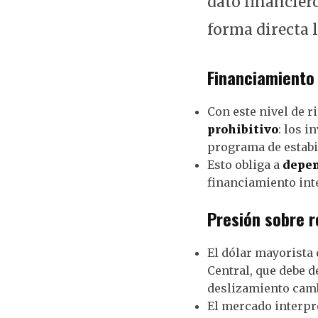
dato financier
forma directa 
Financiamiento
Con este nivel de r
prohibitivo
: los i
programa de estabi
Esto obliga a
depen
financiamiento int
Presión sobre r
El dólar mayorista 
Central, que debe d
deslizamiento cambi
El mercado interpre