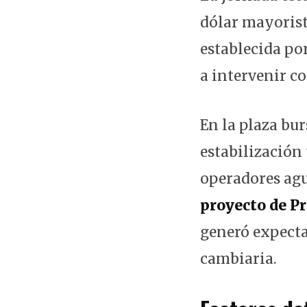
dólar mayorist
establecida po
a intervenir c
En la plaza bur
estabilización 
operadores agu
proyecto de P
generó expecta
cambiaria.