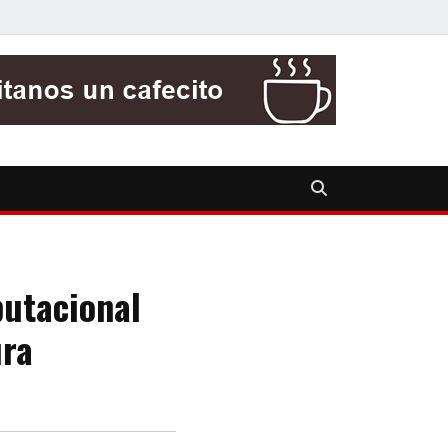
putacional
ura