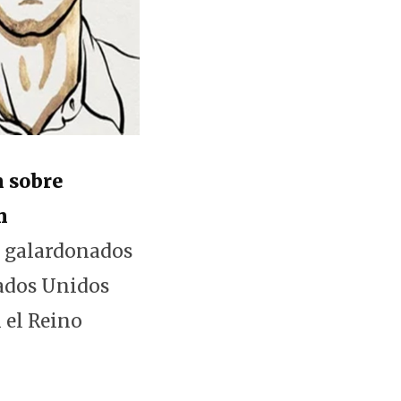
n sobre
n
s galardonados
tados Unidos
 el Reino