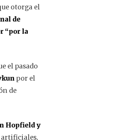
que otorga el
nal de
r “por la
ue el pasado
uvkun
por el
ón de
hn Hopfield y
artificiales,