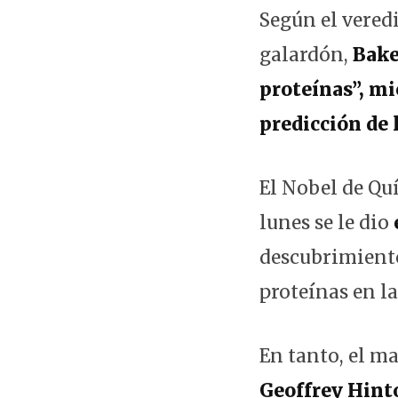
Según el vered
galardón,
Bake
proteínas”, mi
predicción de l
El Nobel de Quí
lunes se le dio
descubrimiento
proteínas en la
En tanto, el m
Geoffrey Hint