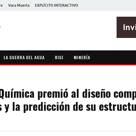
re
Vaca Muerta
EXPLÍCITO INTERACTIVO
EXPLÍCITO
Periodismo sin maripositas
LA GUERRA DEL AGUA
RIGI
MINERÍA
 Química premió al diseño com
 y la predicción de su estruct