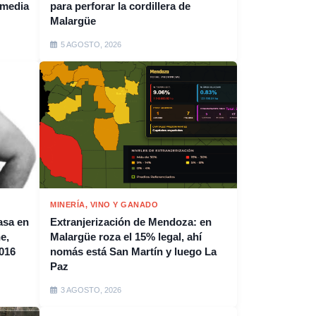
 media
para perforar la cordillera de
Malargüe
5 AGOSTO, 2026
MINERÍA, VINO Y GANADO
asa en
Extranjerización de Mendoza: en
e,
Malargüe roza el 15% legal, ahí
016
nomás está San Martín y luego La
Paz
3 AGOSTO, 2026