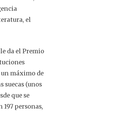
gencia
eratura, el
le da el Premio
ituciones
 a un máximo de
as suecas (unos
esde que se
n 197 personas,