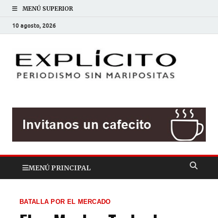
MENÚ SUPERIOR
10 agosto, 2026
EXP
Periodis
sin
mariposit
MENÚ PRINCIPAL
BATALLA POR EL MERCADO