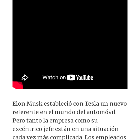
k
Elon Musk estableció con Tesla un nuevo
referente en el mundo del automóvil.
Pero tanto la empresa como su
excéntrico jefe están en una situación
cada vez más complicada. Los empleados