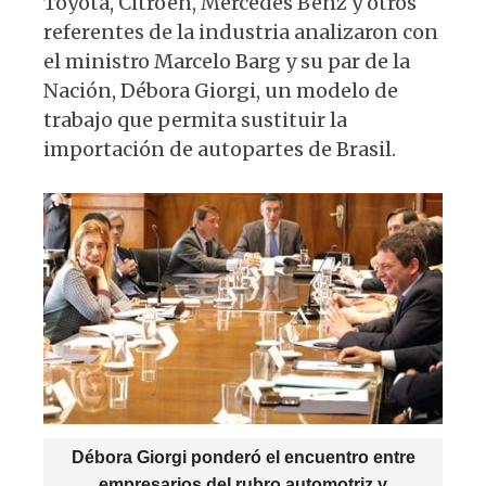
Toyota, Citröen, Mercedes Benz y otros
A
b
y
ra
referentes de la industria analizaron con
p
o
m
el ministro Marcelo Barg y su par de la
p
o
Nación, Débora Giorgi, un modelo de
k
trabajo que permita sustituir la
importación de autopartes de Brasil.
Débora Giorgi ponderó el encuentro entre
empresarios del rubro automotriz y