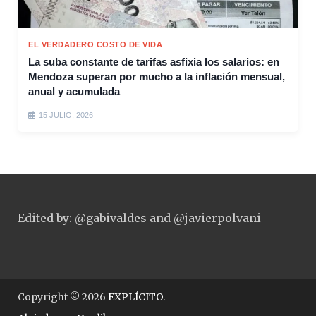
EL VERDADERO COSTO DE VIDA
La suba constante de tarifas asfixia los salarios: en
Mendoza superan por mucho a la inflación mensual,
anual y acumulada
15 JULIO, 2026
Edited by: @gabivaldes and @javierpolvani
Copyright © 2026
EXPLÍCITO
.