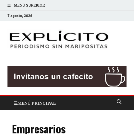
MENÚ SUPERIOR
7 agosto, 2026
EXP
Periodis
sin
mariposit
MENÚ PRINCIPAL
Empresarios