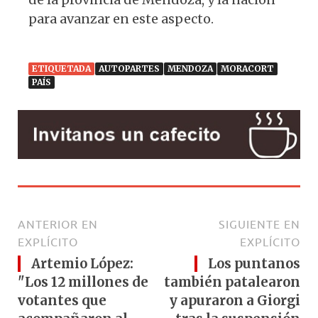
para avanzar en este aspecto.
ETIQUETADA
AUTOPARTES
MENDOZA
MORACORT
PAÍS
ANTERIOR EN
SIGUIENTE EN
EXPLÍCITO
EXPLÍCITO
Artemio López:
Los puntanos
"Los 12 millones de
también patalearon
votantes que
y apuraron a Giorgi