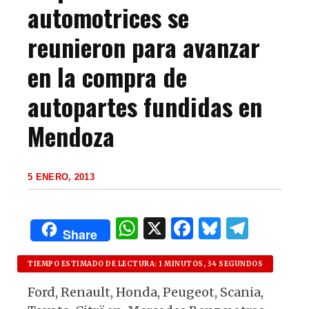
automotrices se
reunieron para avanzar
en la compra de
autopartes fundidas en
Mendoza
5 ENERO, 2013
W
X
F
B
T
Share
h
a
lu
el
at
c
es
e
TIEMPO ESTIMADO DE LECTURA: 1 MINUTOS, 34 SEGUNDOS
s
e
k
g
Ford, Renault, Honda, Peugeot, Scania,