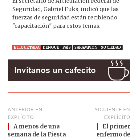
El secretario de Articulación Federal de
Seguridad, Gabriel Fuks, indicó que las
fuerzas de seguridad están recibiendo
"capacitación" para estos temas.
ETIQUETADA
DENGUE
PAÍS
SARAMPION
SOCIEDAD
ANTERIOR EN
SIGUIENTE EN
EXPLÍCITO
EXPLÍCITO
A menos de una
El primer
semana de la Fiesta
enfermo de