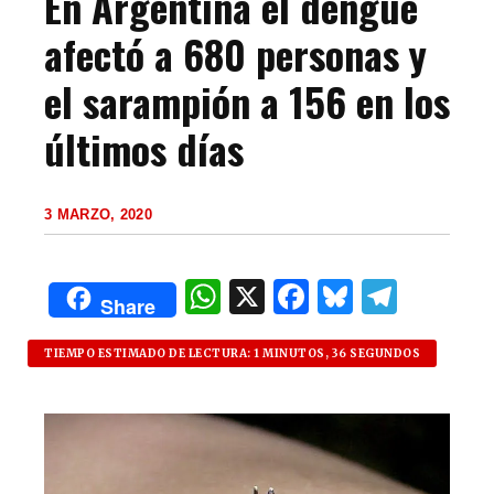
En Argentina el dengue
afectó a 680 personas y
el sarampión a 156 en los
últimos días
3 MARZO, 2020
W
X
F
B
T
Share
h
a
lu
el
at
c
es
e
TIEMPO ESTIMADO DE LECTURA: 1 MINUTOS, 36 SEGUNDOS
s
e
k
g
A
b
y
ra
p
o
m