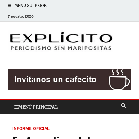
MENÚ SUPERIOR
7 agosto, 2026
EXP
Periodis
sin
mariposit
MENÚ PRINCIPAL
INFORME OFICIAL