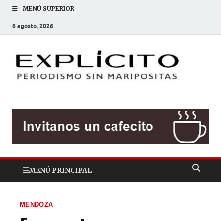
MENÚ SUPERIOR
6 agosto, 2026
EXP
Periodis
sin
mariposit
MENÚ PRINCIPAL
MENDOZA