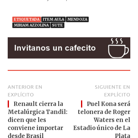
ETIQUETADA
ITEM AULA
MENDOZA
MIRIAM AZZOLINA
SUTE
ANTERIOR EN
SIGUIENTE EN
EXPLÍCITO
EXPLÍCITO
Renault cierra la
Puel Kona será
Metalúrgica Tandil:
telonera de Roger
dicen que les
Waters en el
conviene importar
Estadio único de La
desde Brasil
Plata