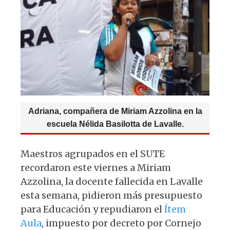
p
o
m
p
o
k
Adriana, compañera de Miriam Azzolina en la
escuela Nélida Basilotta de Lavalle.
Maestros agrupados en el SUTE
recordaron este viernes a Miriam
Azzolina, la docente fallecida en Lavalle
esta semana, pidieron más presupuesto
para Educación y repudiaron el
Ítem
Aula
, impuesto por decreto por Cornejo