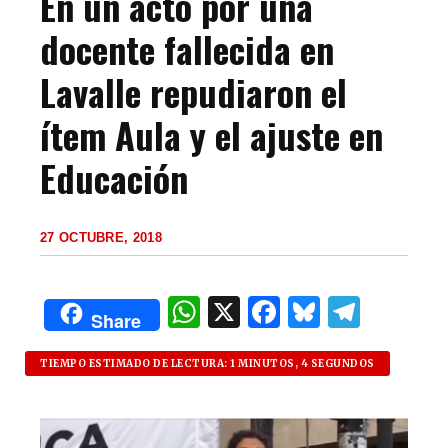
En un acto por una
docente fallecida en
Lavalle repudiaron el
ítem Aula y el ajuste en
Educación
27 OCTUBRE, 2018
W
X
F
B
T
Share
h
a
lu
el
at
c
es
e
TIEMPO ESTIMADO DE LECTURA: 1 MINUTOS, 4 SEGUNDOS
s
e
k
g
A
b
y
ra