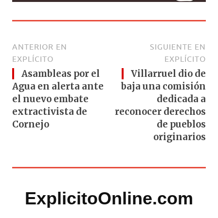
ANTERIOR EN
SIGUIENTE EN
EXPLÍCITO
EXPLÍCITO
Asambleas por el
Villarruel dio de
Agua en alerta ante
baja una comisión
el nuevo embate
dedicada a
extractivista de
reconocer derechos
Cornejo
de pueblos
originarios
ExplicitoOnline.com