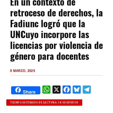
En un contexto de
retroceso de derechos, la
Fadiunc logró que la
UNCuyo incorpore las
licencias por violencia de
género para docentes
8 MARZO, 2024
W
X
F
B
T
Share
h
a
lu
el
at
c
es
e
TIEMPO ESTIMADO DE LECTURA: 38 SEGUNDOS