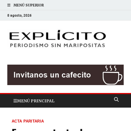
MENÚ SUPERIOR
8 agosto, 2026
EXP
Periodis
sin
mariposit
MENÚ PRINCIPAL
ACTA PARITARIA