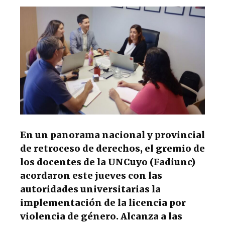
s
e
k
g
A
b
y
ra
p
o
m
p
o
k
En un panorama nacional y provincial
de retroceso de derechos, el gremio de
los docentes de la UNCuyo (Fadiunc)
acordaron este jueves con las
autoridades universitarias la
implementación de la licencia por
violencia de género. Alcanza a las