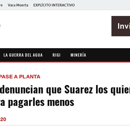
re
Vaca Muerta
EXPLÍCITO INTERACTIVO
EXPLÍCITO
Periodismo sin maripositas
LA GUERRA DEL AGUA
RIGI
MINERÍA
PASE A PLANTA
denuncian que Suarez los quie
a pagarles menos
020