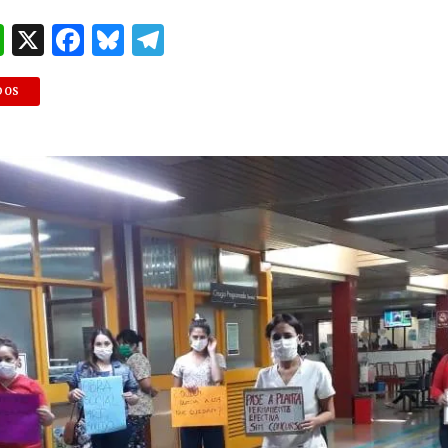
W
X
F
B
T
h
a
lu
el
at
c
es
e
DOS
s
e
k
g
A
b
y
ra
p
o
m
p
o
k