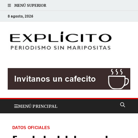
MENÚ SUPERIOR
8 agosto, 2026
EXP
Periodis
sin
mariposit
MENÚ PRINCIPAL
DATOS OFICIALES