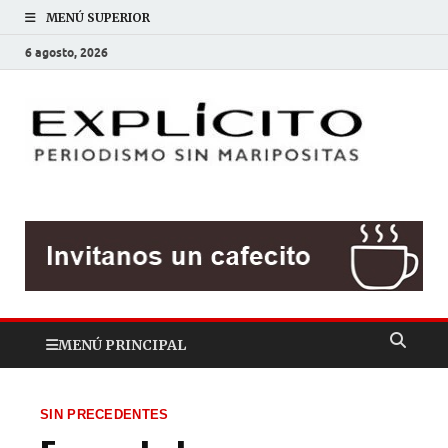
MENÚ SUPERIOR
6 agosto, 2026
EXP
Periodis
sin
mariposit
MENÚ PRINCIPAL
SIN PRECEDENTES