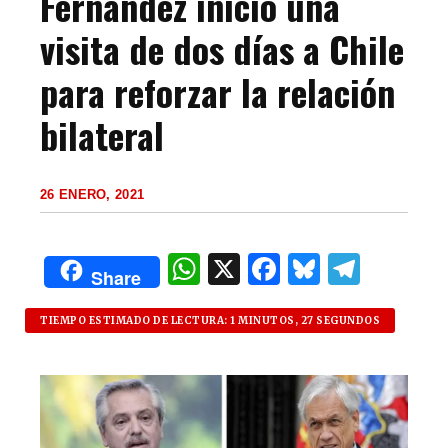
Fernández inició una
visita de dos días a Chile
para reforzar la relación
bilateral
26 ENERO, 2021
W
X
F
B
T
Share
h
a
lu
el
at
c
es
e
TIEMPO ESTIMADO DE LECTURA: 1 MINUTOS, 27 SEGUNDOS
s
e
k
g
A
b
y
ra
p
o
m