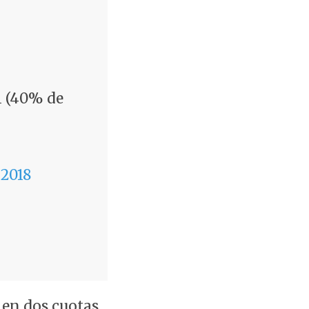
l (40% de
 2018
 en dos cuotas