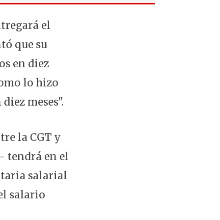
tregará el
ntó que su
os en diez
omo lo hizo
 diez meses".
ntre la CGT y
- tendrá en el
taria salarial
l salario