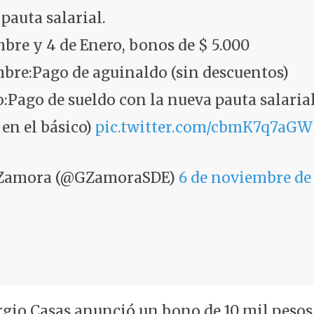
 pauta salarial.
bre y 4 de Enero, bonos de $ 5.000
mbre:Pago de aguinaldo (sin descuentos)
o:Pago de sueldo con la nueva pauta salaria
en el básico)
pic.twitter.com/cbmK7q7aGW
 Zamora (@GZamoraSDE)
6 de noviembre de
ergio Casas anunció un bono de 10 mil pesos