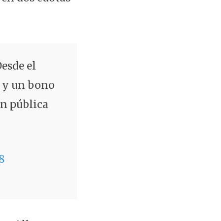
esde el
 y un bono
ón pública
8