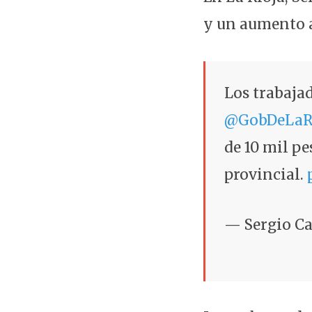
y un aumento a
Los trabaja
@GobDeLaR
de 10 mil pe
provincial.
— Sergio C