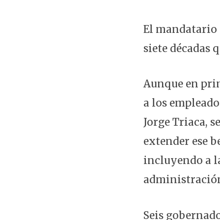
El mandatario 
siete décadas q
Aunque en prim
a los empleados
Jorge Triaca, s
extender ese b
incluyendo a la
administración
Seis gobernado