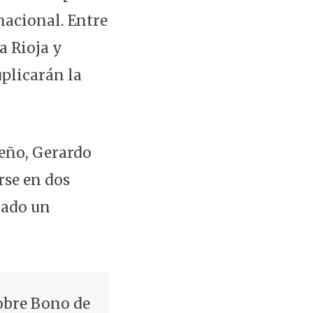
nacional. Entre
a Rioja y
plicarán la
ueño, Gerardo
rse en dos
dado un
obre Bono de