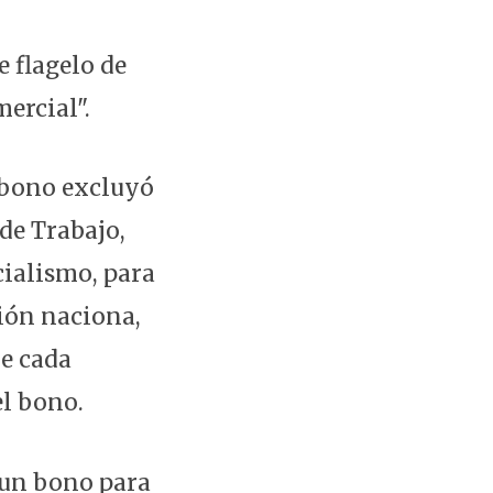
e flagelo de
mercial".
 bono excluyó
 de Trabajo,
cialismo, para
ción naciona,
ue cada
el bono.
 un bono para