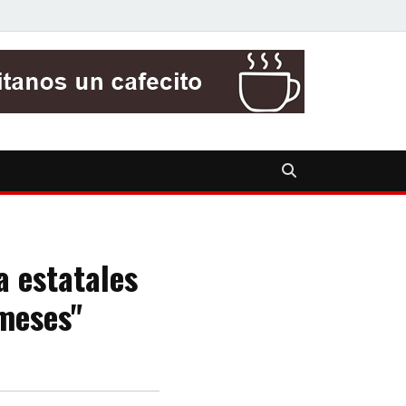
a estatales
meses"