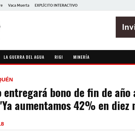
re
Vaca Muerta
EXPLÍCITO INTERACTIVO
EXPLÍCITO
Periodismo sin maripositas
LA GUERRA DEL AGUA
RIGI
MINERÍA
QUÉN
 entregará bono de fin de año 
 "Ya aumentamos 42% en diez 
18