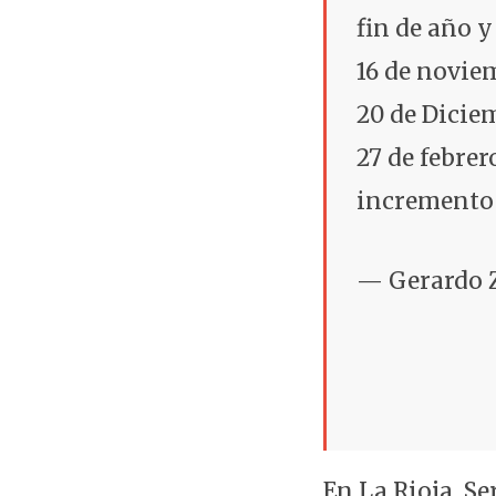
fin de año y
16 de noviem
20 de Dicie
27 de febrer
incremento 
— Gerardo
En La Rioja, S