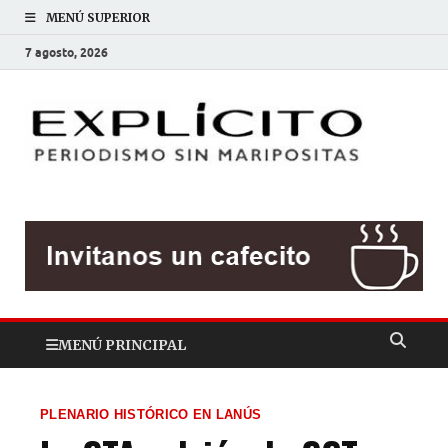
MENÚ SUPERIOR
7 agosto, 2026
EXP
Periodis
sin
mariposit
MENÚ PRINCIPAL
PLENARIO HISTÓRICO EN LANÚS