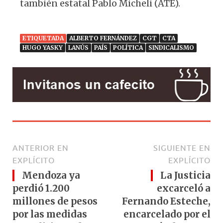
también estatal Pablo Micheli (ATE).
ETIQUETADA
ALBERTO FERNÁNDEZ
CGT
CTA
HUGO YASKY
LANÚS
PAÍS
POLÍTICA
SINDICALISMO
ANTERIOR EN
SIGUIENTE EN
EXPLÍCITO
EXPLÍCITO
Mendoza ya
La Justicia
perdió 1.200
excarceló a
millones de pesos
Fernando Esteche,
por las medidas
encarcelado por el