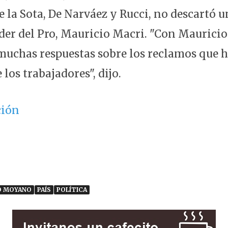
 la Sota, De Narváez y Rucci, no descartó u
íder del Pro, Mauricio Macri. "Con Mauricio
muchas respuestas sobre los reclamos que 
 los trabajadores", dijo.
ción
O MOYANO
PAÍS
POLÍTICA