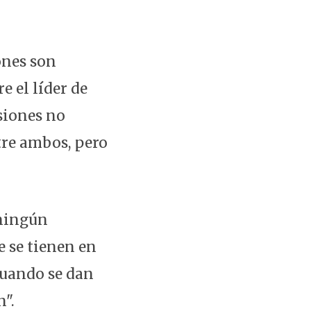
ones son
e el líder de
siones no
tre ambos, pero
 ningún
e se tienen en
cuando se dan
".