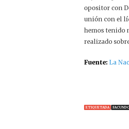
opositor con De
unión con el l
hemos tenido 
realizado sobre
Fuente:
La Na
ETIQUETADA
FACUND