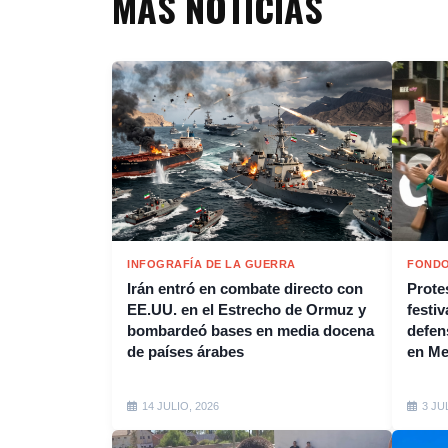
MÁS NOTICIAS
INFOGRAFÍA DE LA GUERRA
FONDO
Irán entró en combate directo con
Protes
EE.UU. en el Estrecho de Ormuz y
festiv
bombardeó bases en media docena
defen
de países árabes
en M
14 JULIO, 2026
3 JU