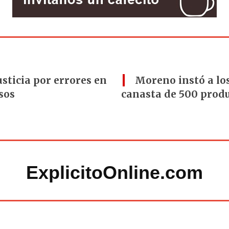
usticia por errores en
Moreno instó a l
sos
canasta de 500 produ
ExplicitoOnline.com