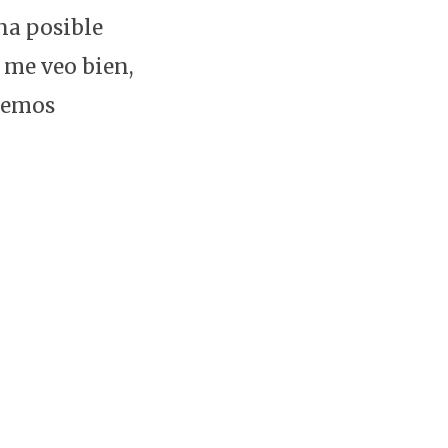
na posible
 me veo bien,
hemos