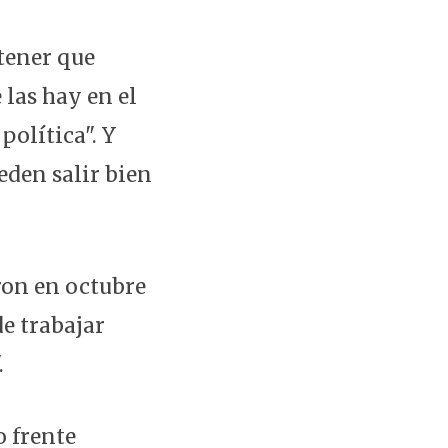
stener que
las hay en el
política". Y
eden salir bien
eron en octubre
de trabajar
.
o frente