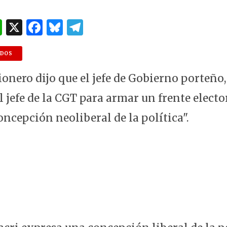
W
X
F
B
T
h
a
lu
el
at
c
es
e
NDOS
s
e
k
g
ionero dijo que el jefe de Gobierno porteño
A
b
y
ra
 jefe de la CGT para armar un frente elector
p
o
m
oncepción neoliberal de la política".
p
o
k