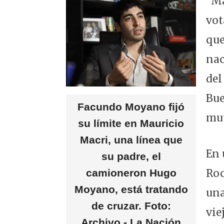
"Ma
vot
que
nac
del
Bue
Facundo Moyano fijó
mut
su límite en Mauricio
Macri, una línea que
En 
su padre, el
camioneron Hugo
Roc
Moyano, está tratando
una
de cruzar. Foto:
vie
Archivo - La Nación