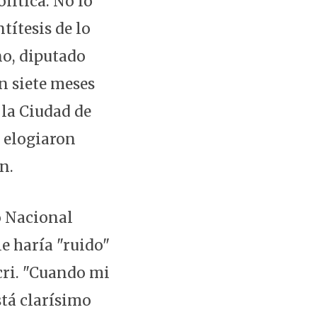
lítica. No lo
títesis de lo
o, diputado
on siete meses
 la Ciudad de
e elogiaron
n.
o Nacional
le haría "ruido"
ri. "Cuando mi
stá clarísimo