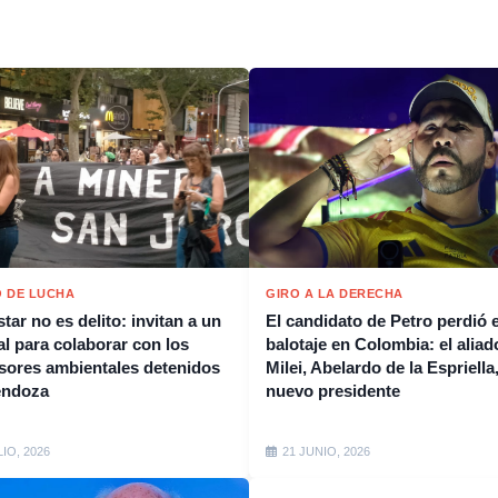
 DE LUCHA
GIRO A LA DERECHA
tar no es delito: invitan a un
El candidato de Petro perdió e
al para colaborar con los
balotaje en Colombia: el aliad
sores ambientales detenidos
Milei, Abelardo de la Espriella,
endoza
nuevo presidente
LIO, 2026
21 JUNIO, 2026