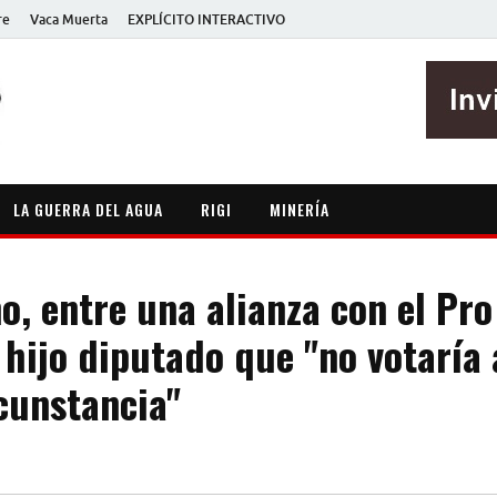
re
Vaca Muerta
EXPLÍCITO INTERACTIVO
EXPLÍCITO
Periodismo sin maripositas
LA GUERRA DEL AGUA
RIGI
MINERÍA
, entre una alianza con el Pro 
 hijo diputado que "no votaría 
cunstancia"