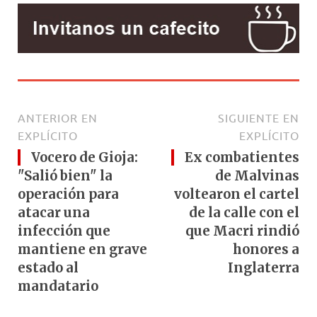
ANTERIOR EN
SIGUIENTE EN
EXPLÍCITO
EXPLÍCITO
Vocero de Gioja:
Ex combatientes
"Salió bien" la
de Malvinas
operación para
voltearon el cartel
atacar una
de la calle con el
infección que
que Macri rindió
mantiene en grave
honores a
estado al
Inglaterra
mandatario