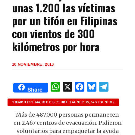
unas 1.200 las víctimas
por un tifón en Filipinas
con vientos de 300
kilómetros por hora
10 NOVIEMBRE, 2013
W
X
F
B
T
Share
h
a
lu
el
at
c
es
e
TIEMPO ESTIMADO DE LECTURA: 2 MINUTOS, 14 SEGUNDOS
s
e
k
g
Más de 487.000 personas permanecen
en 2.467 centros de evacuación. Pidieron
A
b
y
ra
voluntarios para empaquetar la ayuda