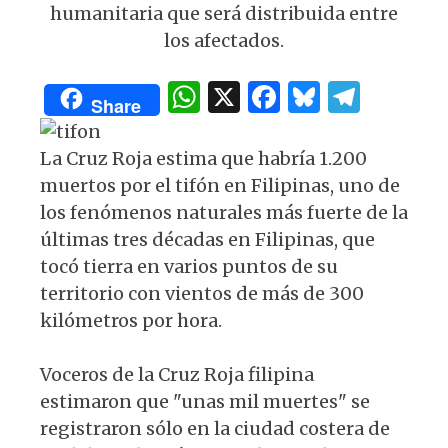
p
o
m
humanitaria que será distribuida entre
p
o
los afectados.
k
W
X
F
B
T
Share
h
a
lu
el
at
c
es
e
La Cruz Roja estima que habría 1.200
s
e
k
g
muertos por el tifón en Filipinas, uno de
los fenómenos naturales más fuerte de la
A
b
y
ra
últimas tres décadas en Filipinas, que
p
o
m
tocó tierra en varios puntos de su
p
o
territorio con vientos de más de 300
k
kilómetros por hora.
Voceros de la Cruz Roja filipina
estimaron que "unas mil muertes" se
registraron sólo en la ciudad costera de