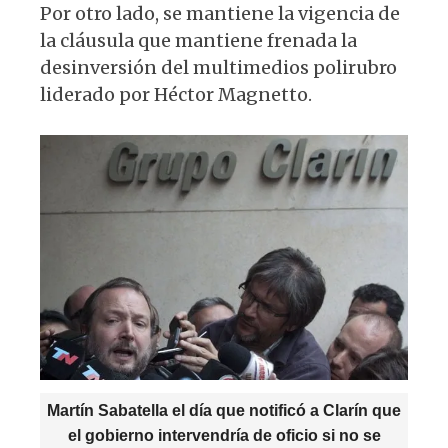
p
o
m
Por otro lado, se mantiene la vigencia de
p
o
la cláusula que mantiene frenada la
k
desinversión del multimedios polirubro
liderado por Héctor Magnetto.
Martín Sabatella el día que notificó a Clarín que
el gobierno intervendría de oficio si no se