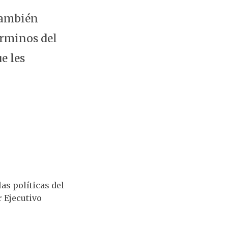
 también
érminos del
e les
as políticas del
r Ejecutivo