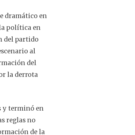
te dramático en
a política en
n del partido
escenario al
ormación del
r la derrota
s y terminó en
as reglas no
formación de la