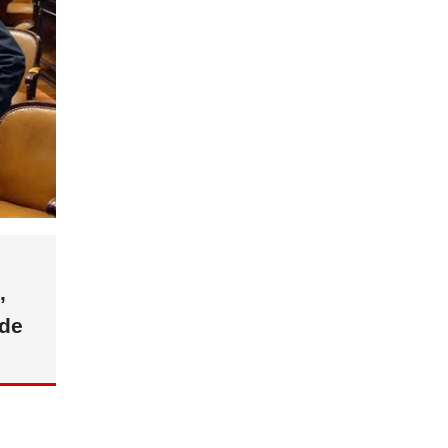
,
 de
s