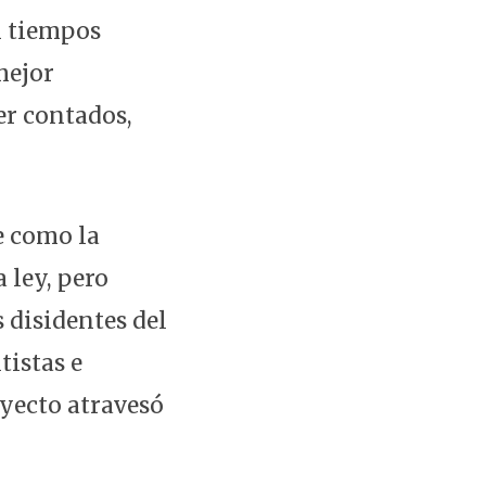
n tiempos
mejor
er contados,
e como la
 ley, pero
s disidentes del
tistas e
oyecto atravesó