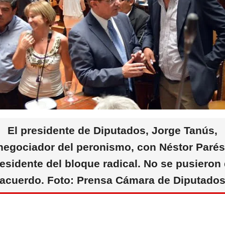
p
o
m
p
o
k
El presidente de Diputados, Jorge Tanús,
negociador del peronismo, con Néstor Parés
esidente del bloque radical. No se pusieron
acuerdo. Foto: Prensa Cámara de Diputado