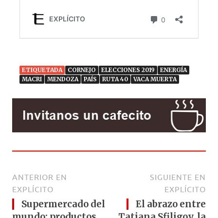
ETIQUETADA
CORNEJO
ELECCIONES 2019
ENERGÍA
MACRI
MENDOZA
PAÍS
RUTA 40
VACA MUERTA
ANTERIOR EN
SIGUIENTE EN
EXPLÍCITO
EXPLÍCITO
Supermercado del
El abrazo entre
mundo: productos
Tatiana Sfiligoy, la