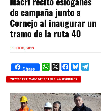
Macri recitó eslóganes
de campaña junto a
Cornejo al inaugurar un
tramo de la ruta 40
15 JULIO, 2019
W
X
F
B
T
Share
h
a
lu
el
at
c
es
e
TIEMPO ESTIMADO DE LECTURA: 40 SEGUNDOS
s
e
k
g
A
b
y
ra
p
o
m