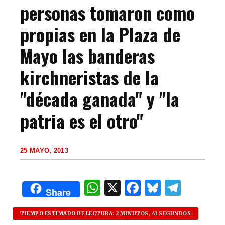
personas tomaron como
propias en la Plaza de
Mayo las banderas
kirchneristas de la
"década ganada" y "la
patria es el otro"
25 MAYO, 2013
W
X
F
B
T
Share
h
a
lu
el
at
c
es
e
TIEMPO ESTIMADO DE LECTURA: 2 MINUTOS, 41 SEGUNDOS