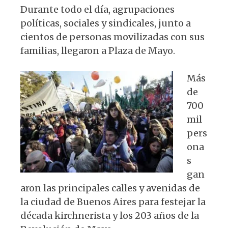
s
e
k
g
Durante todo el día, agrupaciones
políticas, sociales y sindicales, junto a
A
b
y
ra
cientos de personas movilizadas con sus
p
o
m
familias, llegaron a Plaza de Mayo.
p
o
k
Más
de
700
mil
pers
ona
s
gan
aron las principales calles y avenidas de
la ciudad de Buenos Aires para festejar la
década kirchnerista y los 203 años de la