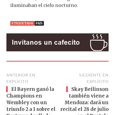
iluminaban el cielo nocturno.
ETIQUETADA
PAÍS
ANTERIOR EN
SIGUIENTE EN
EXPLÍCITO
EXPLÍCITO
El Bayern ganó la
Skay Beilinson
Champions en
también viene a
Wembley con un
Mendoza: dará un
triunfo 2 a 1 sobre el
recital el 28 de julio