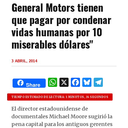
General Motors tienen
que pagar por condenar
vidas humanas por 10
miserables dólares"
3 ABRIL, 2014
W
X
F
B
T
Share
h
a
lu
el
at
c
es
e
TIEMPO ESTIMADO DE LECTURA: 1 MINUTOS, 14 SEGUNDOS
s
e
k
g
El director estadounidense de
documentales Michael Moore sugirió la
A
b
y
ra
pena capital para los antiguos gerentes