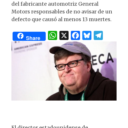
p
o
m
del fabricante automotriz General
p
o
Motors responsables de no avisar de un
k
defecto que causó al menos 13 muertes.
W
X
F
B
T
Share
h
a
lu
el
at
c
es
e
s
e
k
g
A
b
y
ra
p
o
m
p
o
k
El director estadounidense de