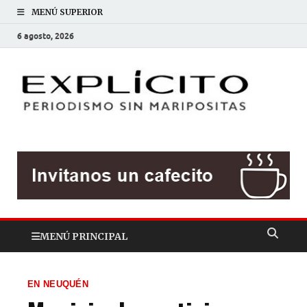
MENÚ SUPERIOR
6 agosto, 2026
EXP
Periodis
sin
mariposit
MENÚ PRINCIPAL
EN NEUQUÉN