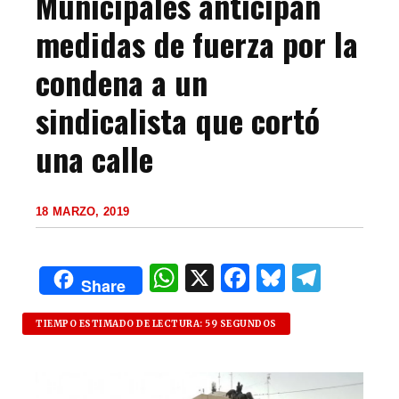
Municipales anticipan
medidas de fuerza por la
condena a un
sindicalista que cortó
una calle
18 MARZO, 2019
W
X
F
B
T
Share
h
a
lu
el
at
c
es
e
TIEMPO ESTIMADO DE LECTURA: 59 SEGUNDOS
s
e
k
g
A
b
y
ra