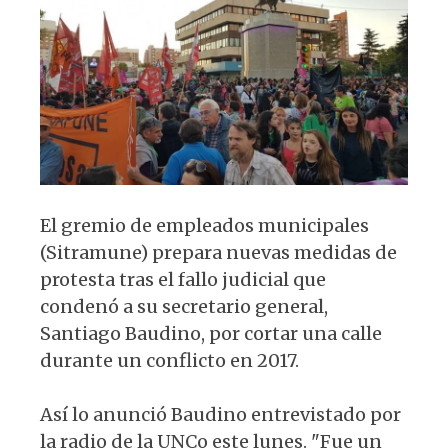
p
o
m
p
o
k
El gremio de empleados municipales
(Sitramune) prepara nuevas medidas de
protesta tras el fallo judicial que
condenó a su secretario general,
Santiago Baudino, por cortar una calle
durante un conflicto en 2017.
Así lo anunció Baudino entrevistado por
la radio de la UNCo este lunes. "Fue un