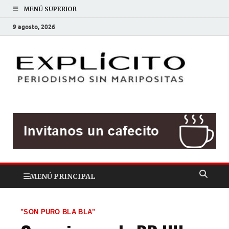
MENÚ SUPERIOR
9 agosto, 2026
EXP
Periodis
sin
mariposit
MENÚ PRINCIPAL
"SON PURO BLA BLA"