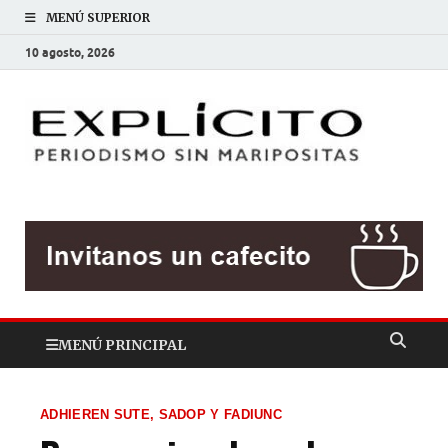
MENÚ SUPERIOR
10 agosto, 2026
EXP
Periodis
sin
mariposit
MENÚ PRINCIPAL
ADHIEREN SUTE, SADOP Y FADIUNC