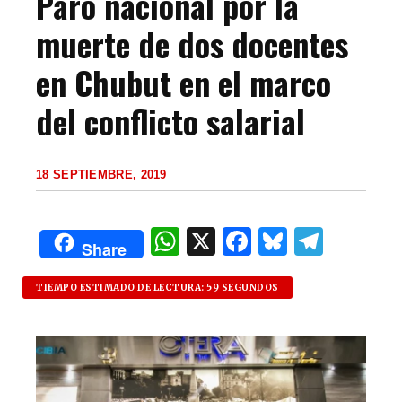
Paro nacional por la
muerte de dos docentes
en Chubut en el marco
del conflicto salarial
18 SEPTIEMBRE, 2019
W
X
F
B
T
Share
h
a
lu
el
at
c
es
e
TIEMPO ESTIMADO DE LECTURA: 59 SEGUNDOS
s
e
k
g
A
b
y
ra
p
o
m