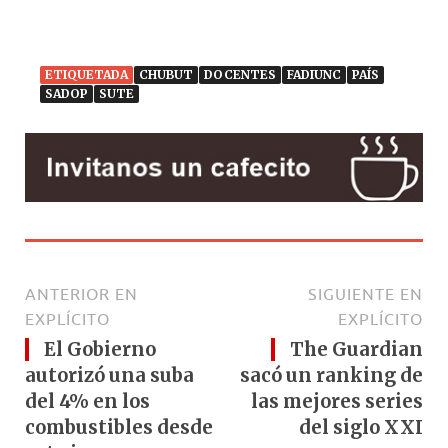
ETIQUETADA
CHUBUT
DOCENTES
FADIUNC
PAÍS
SADOP
SUTE
ANTERIOR EN
SIGUIENTE EN
EXPLÍCITO
EXPLÍCITO
El Gobierno
The Guardian
autorizó una suba
sacó un ranking de
del 4% en los
las mejores series
combustibles desde
del siglo XXI