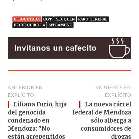
ETIQUETADA
CGT
NEUQUÉN
PARO GENERAL
PECHI QUIROGA
SITRAMUNE
ANTERIOR EN
SIGUIENTE EN
EXPLÍCITO
EXPLÍCITO
Liliana Furio, hija
La nueva cárcel
del genocida
federal de Mendoza
condenado en
sólo alberga a
Mendoza: "No
consumidores de
están arrepentidos
drogas