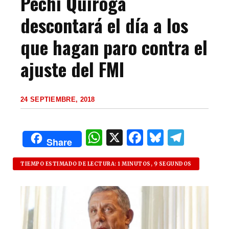
Pechi Quiroga
descontará el día a los
que hagan paro contra el
ajuste del FMI
24 SEPTIEMBRE, 2018
W
X
F
B
T
Share
h
a
lu
el
at
c
es
e
TIEMPO ESTIMADO DE LECTURA: 1 MINUTOS, 9 SEGUNDOS
s
e
k
g
A
b
y
ra
p
o
m