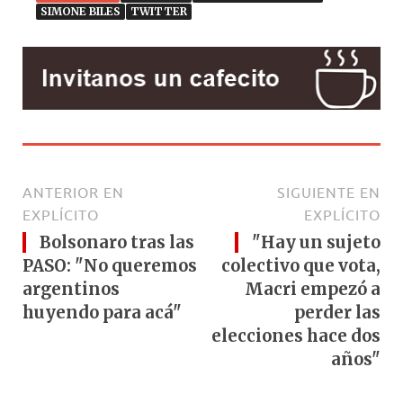
SIMONE BILES
TWITTER
ANTERIOR EN
SIGUIENTE EN
EXPLÍCITO
EXPLÍCITO
Bolsonaro tras las
"Hay un sujeto
PASO: "No queremos
colectivo que vota,
argentinos
Macri empezó a
huyendo para acá"
perder las
elecciones hace dos
años"