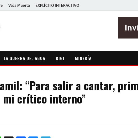
re
Vaca Muerta
EXPLÍCITO INTERACTIVO
EXPLÍCITO
Periodismo sin maripositas
LA GUERRA DEL AGUA
RIGI
MINERÍA
amil: “Para salir a cantar, pri
 mi crítico interno”