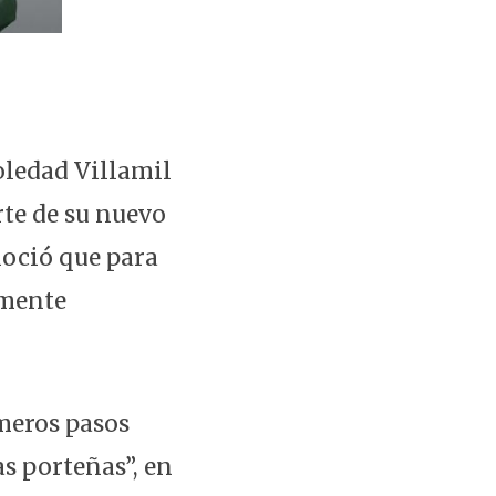
oledad Villamil
rte de su nuevo
noció que para
lmente
imeros pasos
s porteñas”, en