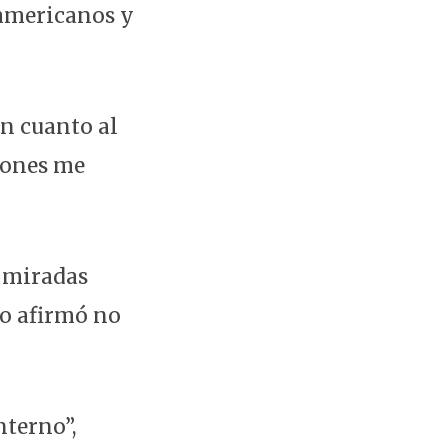
oamericanos y
en cuanto al
ciones me
n miradas
ro afirmó no
nterno”,