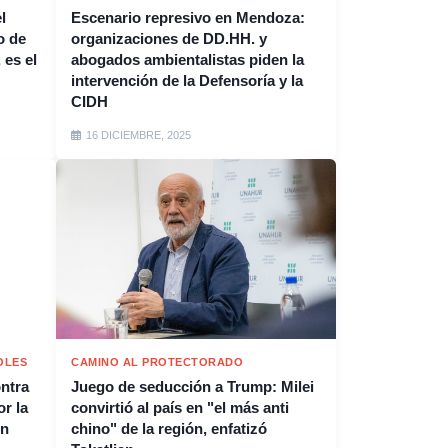
l
Escenario represivo en Mendoza:
o de
organizaciones de DD.HH. y
 es el
abogados ambientalistas piden la
intervención de la Defensoría y la
CIDH
16 DICIEMBRE, 2025
OLES
CAMINO AL PROTECTORADO
ontra
Juego de seducción a Trump: Milei
or la
convirtió al país en "el más anti
on
chino" de la región, enfatizó