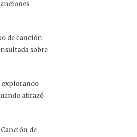
 canciones
ipo de canción
onsultada sobre
ar explorando
 cuando abrazó
y Canción de