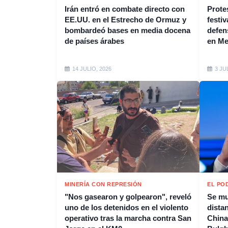
Irán entró en combate directo con
Protes
EE.UU. en el Estrecho de Ormuz y
festiv
bombardeó bases en media docena
defen
de países árabes
en M
14 JULIO, 2026
3 JU
MINERÍA CON REPRESIÓN
EL PO
"Nos gasearon y golpearon", reveló
Se mu
uno de los detenidos en el violento
distan
operativo tras la marcha contra San
China