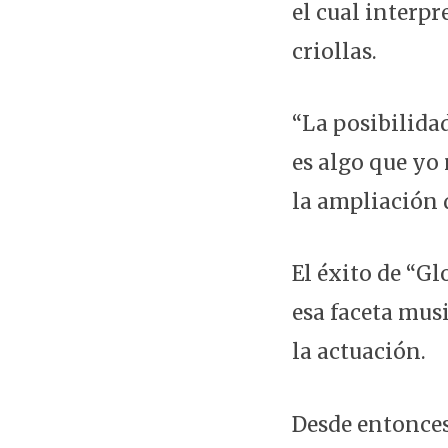
el cual interp
criollas.
“La posibilida
es algo que yo
la ampliación d
El éxito de “G
esa faceta mus
la actuación.
Desde entonces