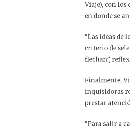
Viaje), con lo
en donde se an
“Las ideas de l
criterio de sel
flechan”, refle
Finalmente, Vi
inquisidoras r
prestar atenci
“Para salir a c