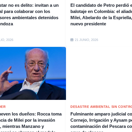
tar no es delito: invitan a un
El candidato de Petro perdió e
al para colaborar con los
balotaje en Colombia: el aliad
sores ambientales detenidos
Milei, Abelardo de la Espriella,
endoza
nuevo presidente
LIO, 2026
21 JUNIO, 2026
DER
DESASTRE AMBIENTAL SIN CONTR
even los dueños: Rocca toma
Fulminante amparo judicial c
cia de Milei por la invasión
Cornejo, Irrigación y Aysam p
, mientras Manzano y
contaminación del Pescara c