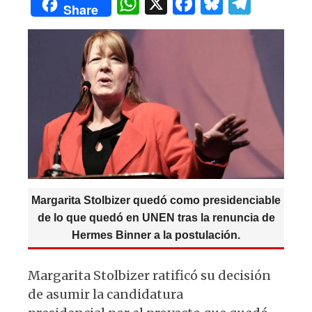
W
X
F
B
T
A
b
y
ra
Share
h
a
lu
el
p
o
m
at
c
es
e
p
o
s
e
k
g
k
A
b
y
ra
p
o
m
p
o
k
Margarita Stolbizer quedó como presidenciable
de lo que quedó en UNEN tras la renuncia de
Hermes Binner a la postulación.
Margarita Stolbizer ratificó su decisión
de asumir la candidatura