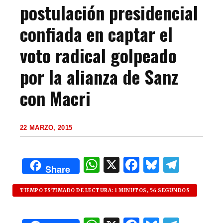
postulación presidencial
confiada en captar el
voto radical golpeado
por la alianza de Sanz
con Macri
22 MARZO, 2015
W
X
F
B
T
Share
h
a
lu
el
at
c
es
e
TIEMPO ESTIMADO DE LECTURA: 1 MINUTOS, 56 SEGUNDOS
s
e
k
g