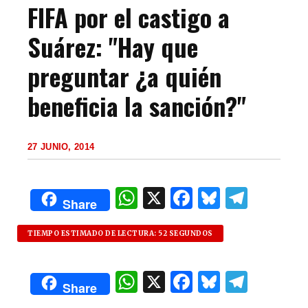
FIFA por el castigo a
Suárez: "Hay que
preguntar ¿a quién
beneficia la sanción?"
27 JUNIO, 2014
W
X
F
B
T
Share
h
a
lu
el
at
c
es
e
TIEMPO ESTIMADO DE LECTURA: 52 SEGUNDOS
s
e
k
g
W
X
F
B
T
A
b
y
ra
Share
h
a
lu
el