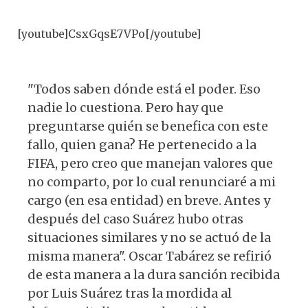
p
o
m
at
c
es
e
p
o
s
e
k
g
[youtube]CsxGqsE7VPo[/youtube]
k
A
b
y
ra
p
o
m
"Todos saben dónde está el poder. Eso
p
o
nadie lo cuestiona. Pero hay que
k
preguntarse quién se benefica con este
fallo, quien gana? He pertenecido a la
FIFA, pero creo que manejan valores que
no comparto, por lo cual renunciaré a mi
cargo (en esa entidad) en breve. Antes y
después del caso Suárez hubo otras
situaciones similares y no se actuó de la
misma manera". Oscar Tabárez se refirió
de esta manera a la dura sanción recibida
por Luis Suárez tras la mordida al