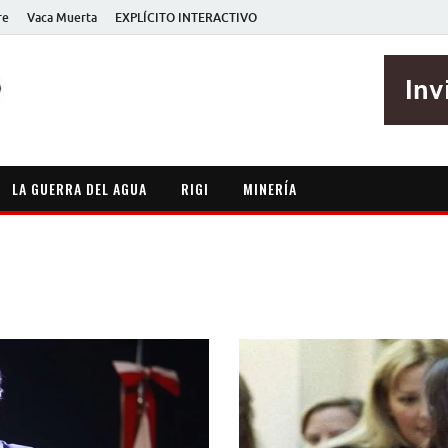
re
Vaca Muerta
EXPLÍCITO INTERACTIVO
EXPLÍCITO
Periodismo sin maripositas
LA GUERRA DEL AGUA
RIGI
MINERÍA