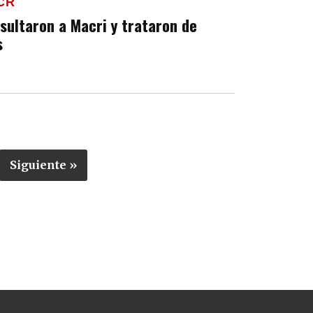
CR
nsultaron a Macri y trataron de
s
Siguiente »