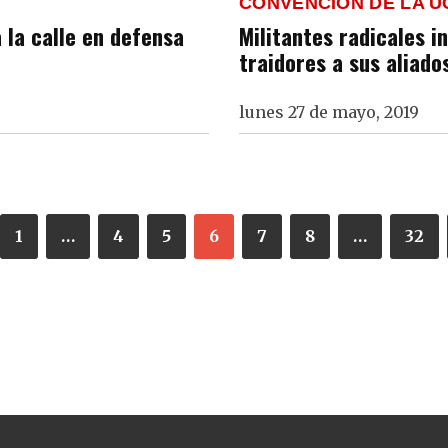
CONVENCIÓN DE LA U
 la calle en defensa
Militantes radicales i
traidores a sus aliado
lunes 27 de mayo, 2019
1
…
4
5
6
7
8
…
32