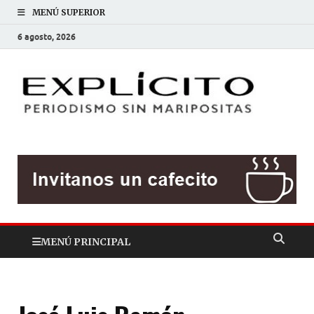
MENÚ SUPERIOR
6 agosto, 2026
EXP
Periodis
sin
mariposit
MENÚ PRINCIPAL