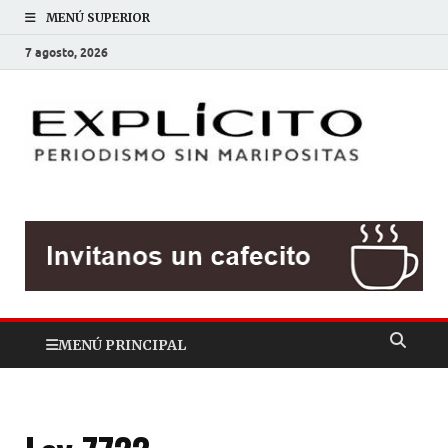
MENÚ SUPERIOR
7 agosto, 2026
EXP
Periodis
sin
mariposit
MENÚ PRINCIPAL