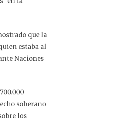
" en la
mostrado que la
quien estaba al
 ante Naciones
.700.000
erecho soberano
sobre los