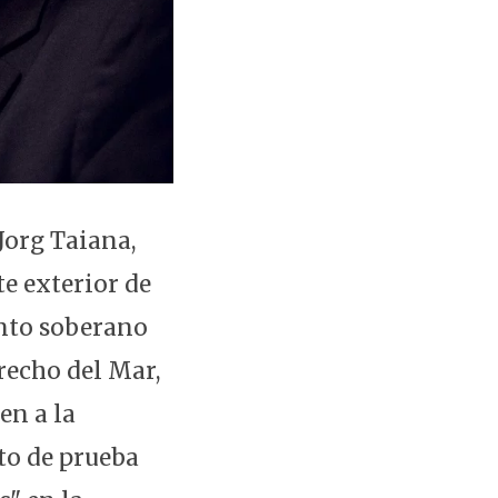
Jorg Taiana,
te exterior de
ento soberano
recho del Mar,
en a la
to de prueba