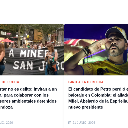
 DE LUCHA
GIRO A LA DERECHA
tar no es delito: invitan a un
El candidato de Petro perdió e
al para colaborar con los
balotaje en Colombia: el aliad
sores ambientales detenidos
Milei, Abelardo de la Espriella,
endoza
nuevo presidente
LIO, 2026
21 JUNIO, 2026