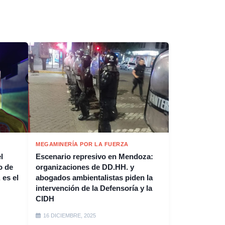
MEGAMINERÍA POR LA FUERZA
l
Escenario represivo en Mendoza:
o de
organizaciones de DD.HH. y
 es el
abogados ambientalistas piden la
intervención de la Defensoría y la
CIDH
16 DICIEMBRE, 2025