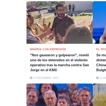
MINERÍA CON REPRESIÓN
EL PO
"Nos gasearon y golpearon", reveló
Se mu
uno de los detenidos en el violento
distan
operativo tras la marcha contra San
China
Jorge en el KM0
Bulgh
12 DICIEMBRE, 2025
12 D