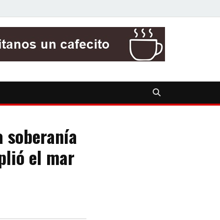
a soberanía
lió el mar