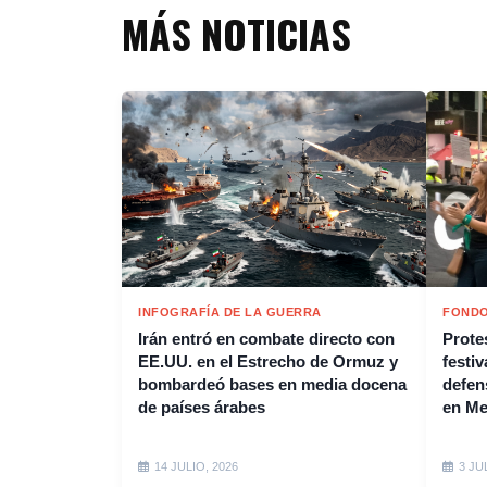
MÁS NOTICIAS
INFOGRAFÍA DE LA GUERRA
FONDO
Irán entró en combate directo con
Protes
EE.UU. en el Estrecho de Ormuz y
festiv
bombardeó bases en media docena
defen
de países árabes
en M
14 JULIO, 2026
3 JU