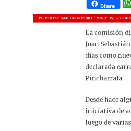
Share
TIEMPO ESTIMADO DE LECTURA: 1 MINUTOS, 37 SEGU
La comisión di
Juan Sebastián
días como nuevo
declarada carr
Pincharrata.
Desde hace alg
iniciativa de a
luego de varias