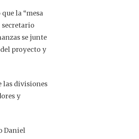
 que la “mesa
l secretario
nanzas se junte
 del proyecto y
 las divisiones
dores y
o Daniel