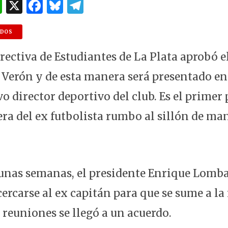
W
X
F
B
T
h
a
lu
el
at
c
es
e
NDOS
s
e
k
g
rectiva de Estudiantes de La Plata aprobó e
A
b
y
ra
 Verón y de esta manera será presentado e
p
o
m
 director deportivo del club. Es el primer 
p
o
k
era del ex futbolista rumbo al sillón de ma
unas semanas, el presidente Enrique Lomba
cercarse al ex capitán para que se sume a la
 reuniones se llegó a un acuerdo.