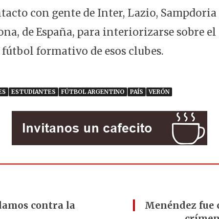
tacto con gente de Inter, Lazio, Sampdoria
lona, de España, para interiorizarse sobre e
 fútbol formativo de esos clubes.
ES
ESTUDIANTES
FÚTBOL ARGENTINO
PAÍS
VERÓN
amos contra la
Menéndez fue 
crímen