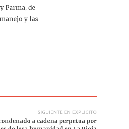
 y Parma, de
l manejo y las
SIGUIENTE EN EXPLÍCITO
condenado a cadena perpetua por
es de lesa humanidad en La Rioja