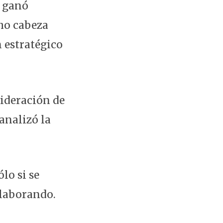
e ganó
omo cabeza
n estratégico
sideración de
analizó la
lo si se
elaborando.