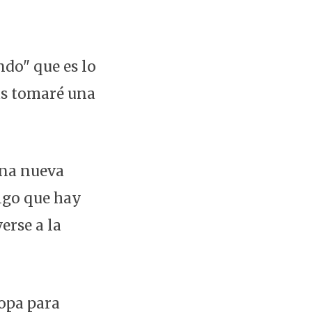
ndo" que es lo
as tomaré una
una nueva
algo que hay
erse a la
ropa para