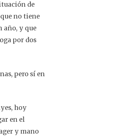
ituación de
 que no tiene
n año, y que
roga por dos
as, pero sí en
ayes, hoy
ar en el
nager y mano