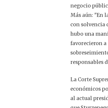
negocio públic
Más aún: "En l
con solvencia 
hubo una manio
favorecieron a 
sobreseimiento
responsables d
La Corte Supre
económicos po
al actual presi
que Sturzenegge