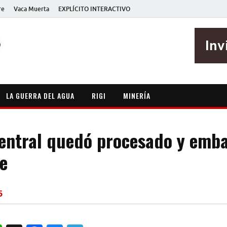
re
Vaca Muerta
EXPLÍCITO INTERACTIVO
EXPLÍCITO
Periodismo sin maripositas
LA GUERRA DEL AGUA
RIGI
MINERÍA
 Central quedó procesado y emb
e
5