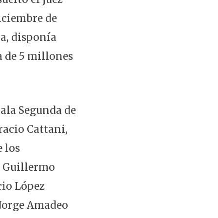
diciembre de
na, disponía
 de 5 millones
Sala Segunda de
racio Cattani,
 los
, Guillermo
cio López
 Jorge Amadeo