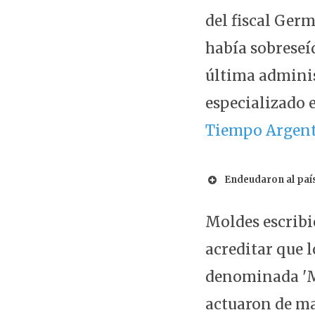
del fiscal Ger
había sobreseíd
última administ
especializado e
Tiempo Argen
Endeudaron al país
Moldes escribi
acreditar que 
denominada 'Me
actuaron de ma