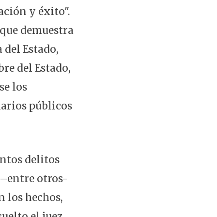
ción y éxito".
, que demuestra
 del Estado,
re del Estado,
se los
arios públicos
ntos delitos
–entre otros-
en los hechos,
uelto el juez