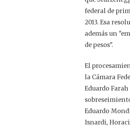
federal de pri
2013. Esa resol
además un "emb
de pesos".
El procesamien
la Cámara Feder
Eduardo Farah 
sobreseimiento
Eduardo Mondin
Isnardi, Horac