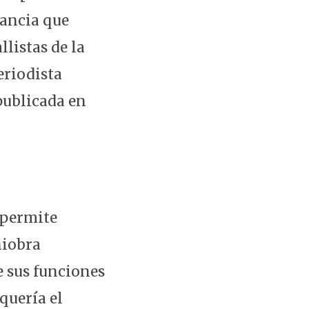
tancia que
listas de la
eriodista
 publicada en
 permite
niobra
e sus funciones
quería el