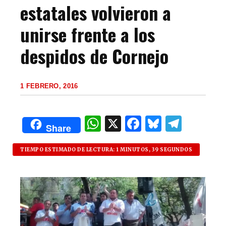
estatales volvieron a
unirse frente a los
despidos de Cornejo
1 FEBRERO, 2016
W
X
F
B
T
Share
h
a
lu
el
at
c
es
e
TIEMPO ESTIMADO DE LECTURA: 1 MINUTOS, 39 SEGUNDOS
s
e
k
g
A
b
y
ra
p
o
m
p
o