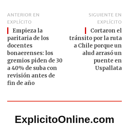
ANTERIOR EN
SIGUIENTE EN
EXPLÍCITO
EXPLÍCITO
Empieza la
Cortaron el
paritaria de los
tránsito por la ruta
docentes
a Chile porque un
bonaerenses: los
alud arrasó un
gremios piden de 30
puente en
a 40% de suba con
Uspallata
revisión antes de
fin de año
ExplicitoOnline.com