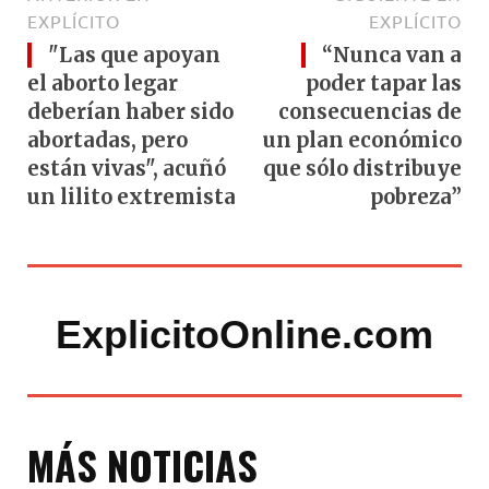
EXPLÍCITO
EXPLÍCITO
"Las que apoyan
“Nunca van a
el aborto legar
poder tapar las
deberían haber sido
consecuencias de
abortadas, pero
un plan económico
están vivas", acuñó
que sólo distribuye
un lilito extremista
pobreza”
ExplicitoOnline.com
MÁS NOTICIAS