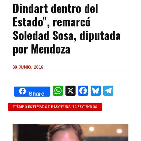
Dindart dentro del
Estado”, remarcó
Soledad Sosa, diputada
por Mendoza
30 JUNIO, 2016
W
X
F
B
T
Share
h
a
lu
el
at
c
es
e
TIEMPO ESTIMADO DE LECTURA: 52 SEGUNDOS
s
e
k
g
A
b
y
ra