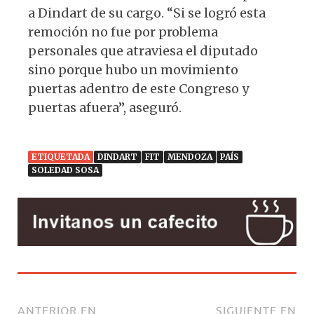
a Dindart de su cargo. “Si se logró esta
remoción no fue por problema
personales que atraviesa el diputado
sino porque hubo un movimiento
puertas adentro de este Congreso y
puertas afuera”, aseguró.
ETIQUETADA
DINDART
FIT
MENDOZA
PAÍS
SOLEDAD SOSA
ANTERIOR EN
SIGUIENTE EN