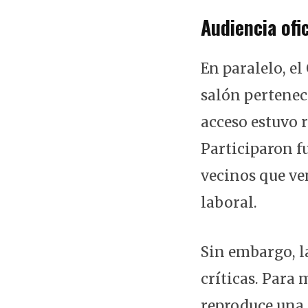
Audiencia ofi
En paralelo, e
salón perteneci
acceso estuvo r
Participaron f
vecinos que ve
laboral.
Sin embargo, l
críticas. Para 
reproduce una l