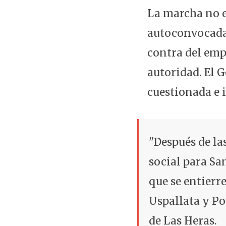
La marcha no e
autoconvocada 
contra del emp
autoridad. El 
cuestionada e 
"Después de la
social para Sa
que se entierre
Uspallata y P
de Las Heras.