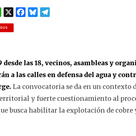
W
X
F
B
T
h
a
lu
el
at
c
es
e
NDOS
s
e
k
g
A
b
y
ra
p
o
m
9 desde las 18, vecinos, asambleas y organ
p
o
rán a las calles en defensa del agua y cont
k
rge.
La convocatoria se da en un contexto d
erritorial y fuerte cuestionamiento al proc
ue busca habilitar la explotación de cobre 