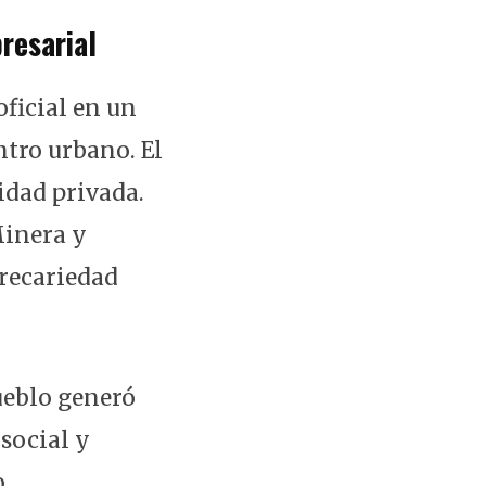
resarial
oficial en un
ntro urbano. El
idad privada.
Minera y
precariedad
pueblo generó
 social y
.