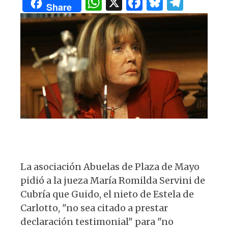
W
X
F
B
T
A
b
y
ra
Share
h
a
lu
el
p
o
m
at
c
es
e
p
o
s
e
k
g
k
A
b
y
ra
p
o
m
p
o
k
La asociación Abuelas de Plaza de Mayo
pidió a la jueza María Romilda Servini de
Cubría que Guido, el nieto de Estela de
Carlotto, "no sea citado a prestar
declaración testimonial" para "no