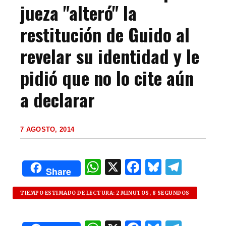
jueza "alteró" la
restitución de Guido al
revelar su identidad y le
pidió que no lo cite aún
a declarar
7 AGOSTO, 2014
W
X
F
B
T
Share
h
a
lu
el
at
c
es
e
TIEMPO ESTIMADO DE LECTURA: 2 MINUTOS, 8 SEGUNDOS
s
e
k
g