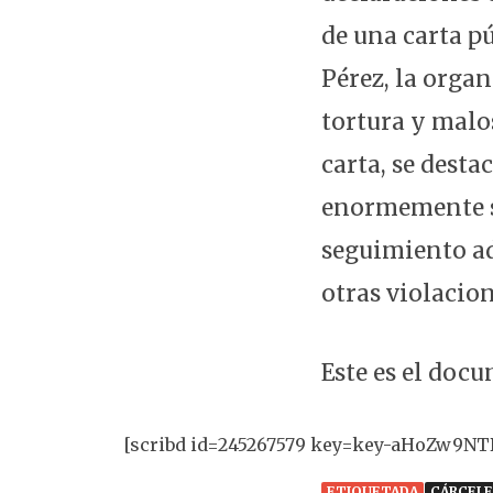
de una carta p
Pérez, la orga
tortura y malo
carta, se desta
enormemente su
seguimiento ad
otras violacio
Este es el doc
[scribd id=245267579 key=key-aHoZw9N
ETIQUETADA
CÁRCELE