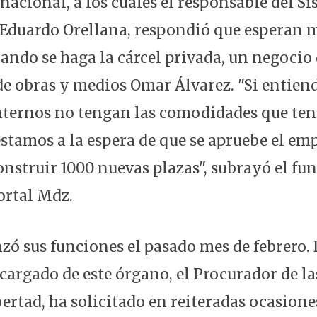
nacional, a los cuales el responsable del S
 Eduardo Orellana, respondió que esperan m
ando se haga la cárcel privada, un negoci
de obras y medios Omar Álvarez. "Si entie
internos no tengan las comodidades que te
 estamos a la espera de que se apruebe el 
onstruir 1000 nuevas plazas", subrayó el fu
ortal Mdz.
ó sus funciones el pasado mes de febrero.
ncargado de este órgano, el Procurador de l
ertad, ha solicitado en reiteradas ocasione