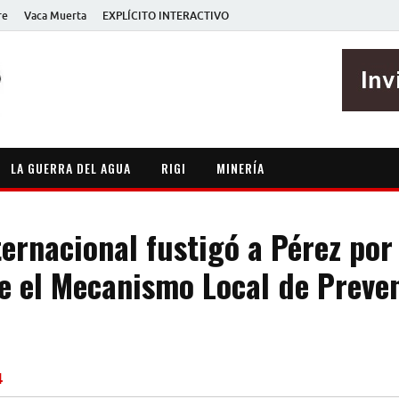
re
Vaca Muerta
EXPLÍCITO INTERACTIVO
EXPLÍCITO
Periodismo sin maripositas
LA GUERRA DEL AGUA
RIGI
MINERÍA
ernacional fustigó a Pérez por
e el Mecanismo Local de Preven
4