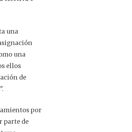
ta una
 asignación
 como una
os ellos
vación de
".
onamientos por
r parte de