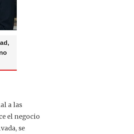
ad,
rno
l a las
ce el negocio
vada, se