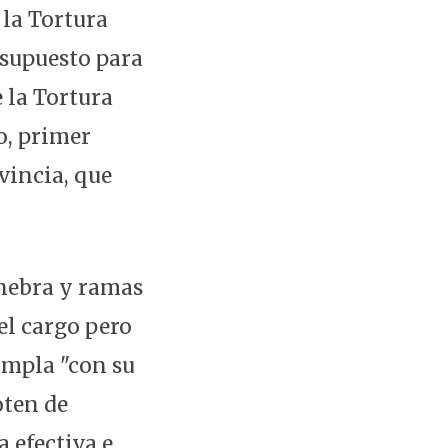
 la Tortura
esupuesto para
 la Tortura
o, primer
vincia, que
inebra y ramas
el cargo pero
umpla "con su
oten de
 efectiva e