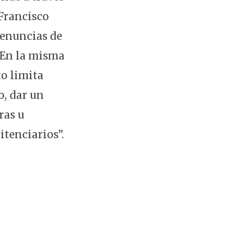
Francisco
denuncias de
. En la misma
to limita
o, dar un
ras u
tenciarios”.