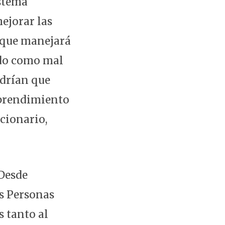
istema
ejorar las
o que manejará
ndo como mal
ndrían que
emprendimiento
ncionario,
 Desde
as Personas
s tanto al