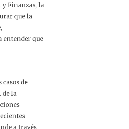
 y Finanzas, la
urar que la
,
 a entender que
s casos de
 de la
iciones
recientes
nde a través