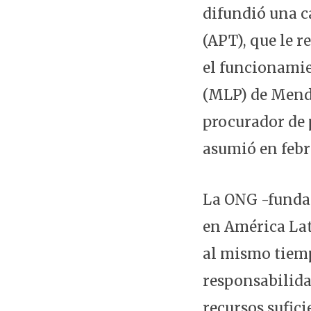
difundió una c
(APT), que le 
el funcionamie
(MLP) de Mendo
procurador de p
asumió en febr
La ONG -fundad
en América Lat
al mismo tiemp
responsabilida
recursos sufici