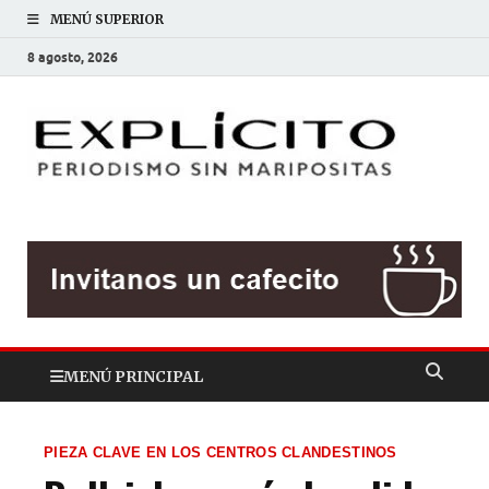
MENÚ SUPERIOR
8 agosto, 2026
EXP
Periodis
sin
mariposit
MENÚ PRINCIPAL
PIEZA CLAVE EN LOS CENTROS CLANDESTINOS