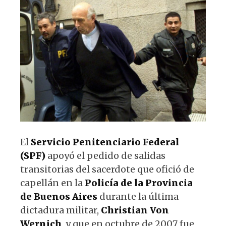
p
o
m
p
o
k
El
Servicio Penitenciario Federal
(SPF)
apoyó el pedido de salidas
transitorias del sacerdote que ofició de
capellán en la
Policía de la Provincia
de Buenos Aires
durante la última
dictadura militar,
Christian Von
Wernich
, y que en octubre de 2007 fue