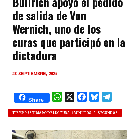
Bullrich apoyó el pedido
de salida de Von
Wernich, uno de los
curas que participó en la
dictadura
28 SEPTIEMBRE, 2025
W
X
F
B
T
Share
h
a
lu
el
at
c
es
e
TIEMPO ESTIMADO DE LECTURA: 1 MINUTOS, 41 SEGUNDOS
s
e
k
g
A
b
y
ra