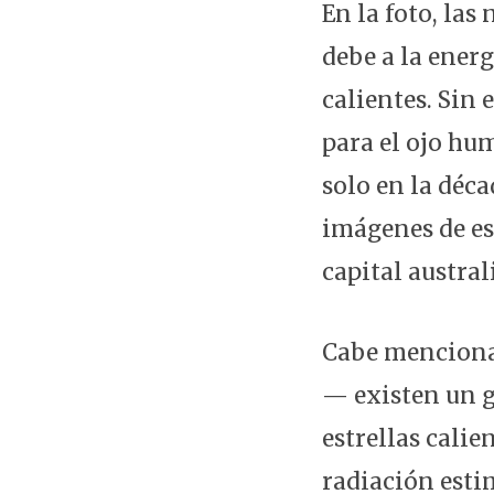
En la foto, las
debe a la energ
calientes. Sin
para el ojo hu
solo en la déc
imágenes de est
capital austra
Cabe mencionar
— existen un g
estrellas calie
radiación estim