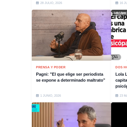
28 JULIO, 2026
16 J
PRENSA Y PODER
DOS H
Pagni: "El que elige ser periodista
Lola 
se expone a determinado maltrato"
capit
psicó
1 JUNIO, 2026
23 M