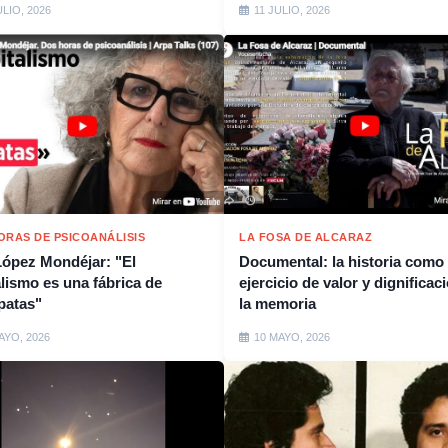
ULIO, 2026
11 JULIO, 2026
ORAS DE PSICOANÁLISIS
LA FOSA DE ALCARAZ
López Mondéjar: "El
Documental: la historia como
alismo es una fábrica de
ejercicio de valor y dignificac
patas"
la memoria
AYO, 2026
10 MAYO, 2026