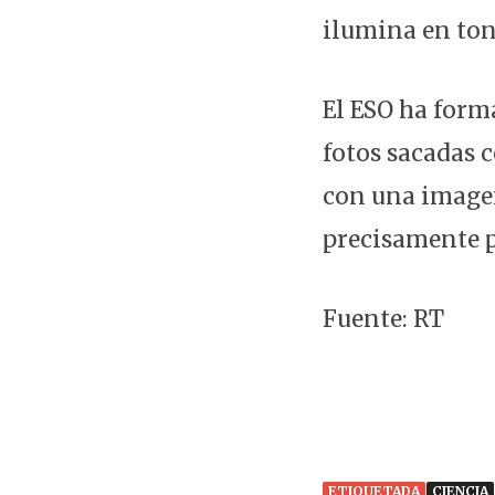
ilumina en tono
El ESO ha form
fotos sacadas c
con una imagen
precisamente pa
Fuente: RT
ETIQUETADA
CIENCIA