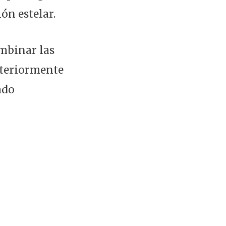
ión estelar.
mbinar las
osteriormente
ado