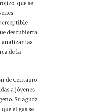
rojizo, que se
óvenes
perceptible
fue descubierta
 analizar las
rca de la
ón de Centauro
das a jóvenes
ógeno. Su aguda
 que el gas se