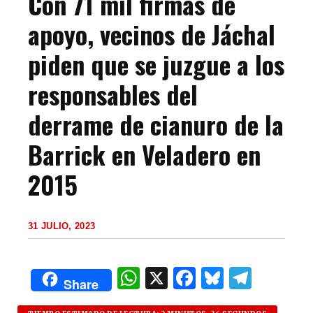
Con 71 mil firmas de
apoyo, vecinos de Jáchal
piden que se juzgue a los
responsables del
derrame de cianuro de la
Barrick en Veladero en
2015
31 JULIO, 2023
W
X
F
B
T
Share
h
a
lu
el