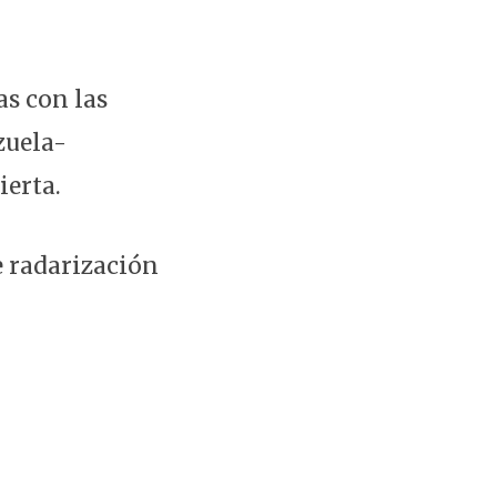
s con las
zuela-
ierta.
e radarización