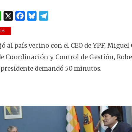
W
X
F
B
T
h
a
lu
el
at
c
es
e
DOS
s
e
k
g
jó al país vecino con el CEO de YPF, Miguel 
A
b
y
ra
de Coordinación y Control de Gestión, Robe
p
o
m
 presidente demandó 50 minutos.
p
o
k