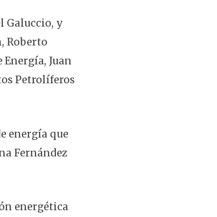
l Galuccio, y
n, Roberto
 Energía, Juan
tos Petrolíferos
de energía que
ina Fernández
ión energética