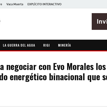
re
Vaca Muerta
EXPLÍCITO INTERACTIVO
EXPLÍCITO
Periodismo sin maripositas
LA GUERRA DEL AGUA
RIGI
MINERÍA
 a negociar con Evo Morales lo
do energético binacional que s