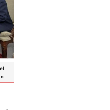
el
am