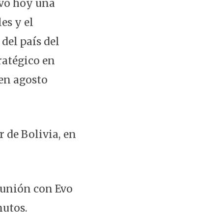
uvo hoy una
es y el
del país del
ratégico en
en agosto
r de Bolivia, en
reunión con Evo
nutos.