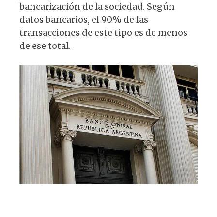
p
o
m
bancarización de la sociedad. Según
p
o
datos bancarios, el 90% de las
k
transacciones de este tipo es de menos
de ese total.