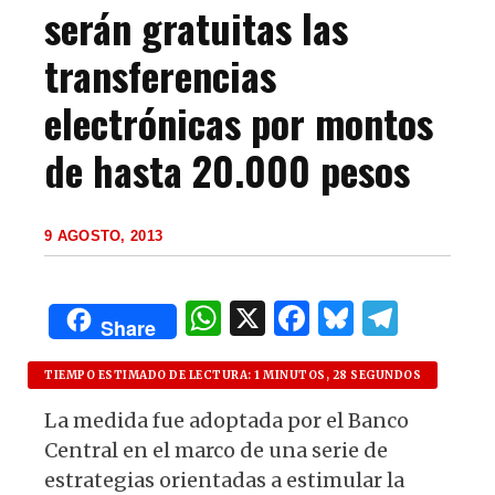
serán gratuitas las
transferencias
electrónicas por montos
de hasta 20.000 pesos
9 AGOSTO, 2013
W
X
F
B
T
Share
h
a
lu
el
at
c
es
e
TIEMPO ESTIMADO DE LECTURA: 1 MINUTOS, 28 SEGUNDOS
s
e
k
g
La medida fue adoptada por el Banco
Central en el marco de una serie de
A
b
y
ra
estrategias orientadas a estimular la