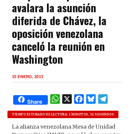
avalara la asunción
diferida de Chávez, la
oposición venezolana
canceló la reunión en
Washington
15 ENERO, 2013
W
X
F
B
T
Share
h
a
lu
el
at
c
es
e
TIEMPO ESTIMADO DE LECTURA: 1 MINUTOS, 36 SEGUNDOS
s
e
k
g
La alianza venezolana Mesa de Unidad