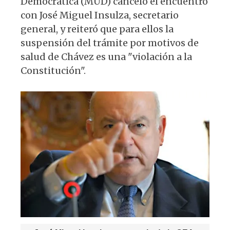
Democrática (MUD) canceló el encuentro
A
b
y
ra
con José Miguel Insulza, secretario
p
o
m
general, y reiteró que para ellos la
p
o
suspensión del trámite por motivos de
k
salud de Chávez es una "violación a la
Constitución".