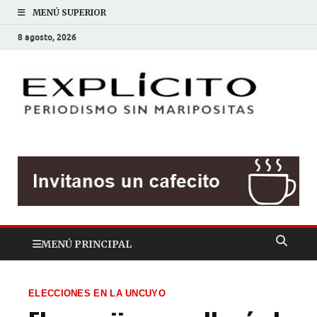
MENÚ SUPERIOR
8 agosto, 2026
EXP
Periodis
sin
mariposit
MENÚ PRINCIPAL
ELECCIONES EN LA UNCUYO